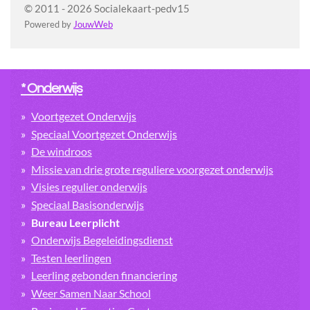
© 2011 - 2026 Socialekaart-pedv15
Powered by
JouwWeb
* Onderwijs
Voortgezet Onderwijs
Speciaal Voortgezet Onderwijs
De windroos
Missie van drie grote reguliere voorgezet onderwijs
Visies regulier onderwijs
Speciaal Basisonderwijs
Bureau Leerplicht
Onderwijs Begeleidingsdienst
Testen leerlingen
Leerling gebonden financiering
Weer Samen Naar School