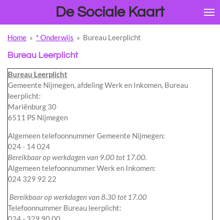
De Sociale Kaart
Ga
direct
naar
Home
»
* Onderwijs
»
Bureau Leerplicht
de
hoofdinhoud
Bureau Leerplicht
Bureau Leerplicht
Gemeente Nijmegen, afdeling Werk en Inkomen, Bureau
leerplicht:
Mariënburg 30
6511 PS Nijmegen
Algemeen telefoonnummer Gemeente Nijmegen:
024 - 14 024
Bereikbaar op werkdagen van 9.00 tot 17.00.
Algemeen telefoonnummer Werk en Inkomen:
024 329 92 22
Bereikbaar op werkdagen van 8.30 tot 17.00
Telefoonnummer Bureau leerplicht:
024 - 329 90 00