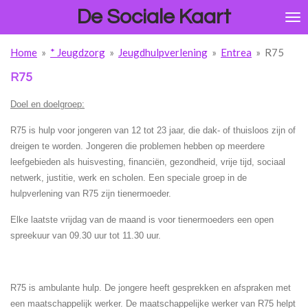
De Sociale Kaart
Ga
direct
naar
Home
»
* Jeugdzorg
»
Jeugdhulpverlening
»
Entrea
»
R75
de
hoofdinhoud
R75
Doel en doelgroep:
R75 is hulp voor jongeren van 12 tot 23 jaar, die dak- of thuisloos zijn of
dreigen te worden. Jongeren die problemen hebben op meerdere
leefgebieden als huisvesting, financiën, gezondheid, vrije tijd, sociaal
netwerk, justitie, werk en scholen. Een speciale groep in de
hulpverlening van R75 zijn tienermoeder.
Elke laatste vrijdag van de maand is voor tienermoeders een open
spreekuur van 09.30 uur tot 11.30 uur.
R75 is ambulante hulp. De jongere heeft gesprekken en afspraken met
een maatschappelijk werker. De maatschappelijke werker van R75 helpt