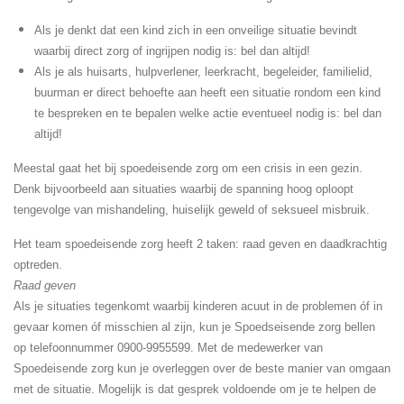
Als je denkt dat een kind zich in een onveilige situatie bevindt
waarbij direct zorg of ingrijpen nodig is: bel dan altijd!
Als je als huisarts, hulpverlener, leerkracht, begeleider, familielid,
buurman er direct behoefte aan heeft een situatie rondom een kind
te bespreken en te bepalen welke actie eventueel nodig is: bel dan
altijd!
Meestal gaat het bij spoedeisende zorg om een crisis in een gezin.
Denk bijvoorbeeld aan situaties waarbij de spanning hoog oploopt
tengevolge van mishandeling, huiselijk geweld of seksueel misbruik.
Het team spoedeisende zorg heeft 2 taken: raad geven en daadkrachtig
optreden.
Raad geven
Als je situaties tegenkomt waarbij kinderen acuut in de problemen óf in
gevaar komen óf misschien al zijn, kun je Spoedseisende zorg bellen
op telefoonnummer 0900-9955599.
Met de medewerker van
Spoedeisende zorg kun je overleggen over de beste manier van omgaan
met de situatie. Mogelijk is dat gesprek voldoende om je te helpen de