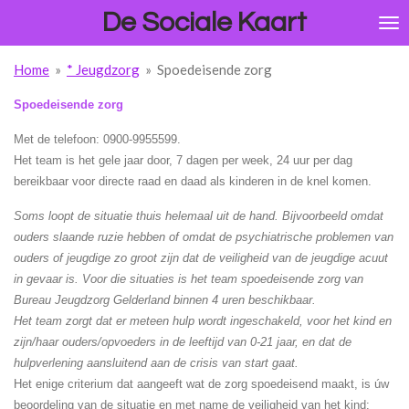
De Sociale Kaart
Ga
direct
naar
Home
»
* Jeugdzorg
»
Spoedeisende zorg
de
hoofdinhoud
Spoedeisende zorg
Met de telefoon: 0900-9955599.
Het team is het gele jaar door, 7 dagen per week, 24 uur per dag
bereikbaar voor directe raad en daad als kinderen in de knel komen.
Soms loopt de situatie thuis helemaal uit de hand. Bijvoorbeeld omdat
ouders slaande ruzie hebben of omdat de psychiatrische problemen van
ouders of jeugdige zo groot zijn dat de veiligheid van de jeugdige acuut
in gevaar is. Voor die situaties is het team spoedeisende zorg van
Bureau Jeugdzorg Gelderland binnen 4 uren beschikbaar.
Het team zorgt dat er meteen hulp wordt ingeschakeld, voor het kind en
zijn/haar ouders/opvoeders in de leeftijd van 0-21 jaar, en dat de
hulpverlening aansluitend aan de crisis van start gaat.
Het enige criterium dat aangeeft wat de zorg spoedeisend maakt, is úw
beoordeling van de situatie en met name de veiligheid van het kind: