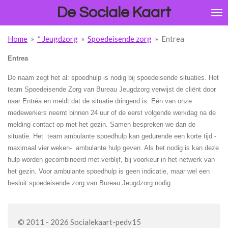
De Sociale Kaart
Ga
direct
naar
Home
»
* Jeugdzorg
»
Spoedeisende zorg
»
Entrea
de
hoofdinhoud
Entrea
De naam zegt het al: spoedhulp is nodig bij spoedeisende situaties. Het
team Spoedeisende Zorg van Bureau Jeugdzorg verwijst de cliënt door
naar Entréa en meldt dat de situatie dringend is. Eén van onze
medewerkers neemt binnen 24 uur of de eerst volgende werkdag na de
melding contact op met het gezin. Samen bespreken we dan de
situatie. Het team ambulante spoedhulp kan gedurende een korte tijd -
maximaal vier weken- ambulante hulp geven. Als het nodig is kan deze
hulp worden gecombineerd met verblijf, bij voorkeur in het netwerk van
het gezin. Voor ambulante spoedhulp is geen indicatie, maar wel een
besluit spoedeisende zorg van Bureau Jeugdzorg nodig.
© 2011 - 2026 Socialekaart-pedv15