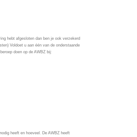
ring hebt afgesloten dan ben je ook verzekerd
ten) Voldoet u aan één van de onderstaande
en beroep doen op de AWBZ bij:
n
 nodig heeft en hoeveel. D
e
AWBZ heeft