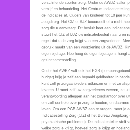
verschillende soorten zorg. Onder de AWBZ vallen per
verblijf en behandeling. Het Centrum indicatiestelli
de indicaties af. Ouders van kinderen tot 18 jaar ku
Jeugdzorg. Het CIZ of BJZ beoordeelt of u recht he
zorg die u aanvraagt. Dit besluit heet een indicatieb
stuurt het CIZ of BJZ uw indicatiebesluit naar u en n
regelt dat u de zorg krijgt van een zorgverlener. Mee
gebruik maakt van een voorziening uit de AWBZ. Kin
eigen bijdrage. Hoe hoog de eigen bijdrage is hangt 
gezinssamenstelling.
Onder het AWBZ valt ook het PGB (persoonsgebon
budget) krijg je zelf een bepaald geldbedrag in han
kunt zelf je zorgaanbieders uitkiezen en met ze af
leveren. U moet zelf uw zorgverleners werven, ze uit
verantwoording afleggen aan het zorgkantoor over 
om zelf controle over je zorg te houden, en daarmee 
leven. Om
een PGB AWBZ aan te vragen, moet je eer
Indicatiestelling Zorg (CIZ) of het Bureau Jeugdzorg 
psychiatrische problemen). De indicatiesteller stelt 
welke zorg je krijgt, hoeveel zorg je krijgt en hoelang 