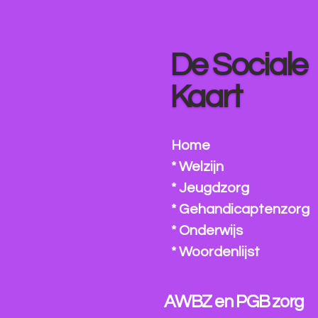
Ga
direct
naar
De Sociale
de
hoofdinhoud
Kaart
Home
* Welzijn
* Jeugdzorg
* Gehandicaptenzorg
* Onderwijs
* Woordenlijst
AWBZ en PGB zorg