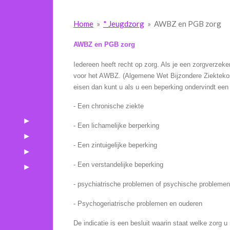
Home
»
* Jeugdzorg
»
AWBZ en PGB zorg
AWBZ en PGB zorg
Iedereen heeft recht op zorg. Als je een zorgverzeke
voor het AWBZ. (Algemene Wet Bijzondere Ziektekos
eisen dan kunt u als u een beperking ondervindt e
- Een chronische ziekte
- Een lichamelijke berperking
- Een zintuigelijke beperking
- Een verstandelijke beperking
- psychiatrische problemen of psychische probleme
- Psychogeriatrische problemen en ouderen
De indicatie is een besluit waarin staat welke zorg u