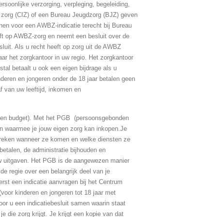
soonlijke verzorging, verpleging, begeleiding,
ng zorg (CIZ) of een Bureau Jeugdzorg (BJZ) geven
nnen voor een AWBZ-indicatie terecht bij Bureau
eft op AWBZ-zorg en neemt een besluit over de
esluit. Als u recht heeft op zorg uit de AWBZ
aar het zorgkantoor in uw regio. Het zorgkantoor
stal betaalt u ook een eigen bijdrage als u
deren en jongeren onder de 18 jaar betalen geen
af van uw leeftijd, inkomen en
den budget). Met het PGB (persoonsgebonden
den waarmee je jouw eigen zorg kan inkopen.Je
spreken wanneer ze komen en welke diensten ze
betalen, de administratie bijhouden en
uw uitgaven. Het PGB is de aangewezen manier
de regie over een belangrijk deel van je
st een indicatie aanvragen bij het Centrum
(voor kinderen en jongeren tot 18 jaar met
voor u een indicatiebesluit samen waarin staat
je die zorg krijgt. Je krijgt een kopie van dat