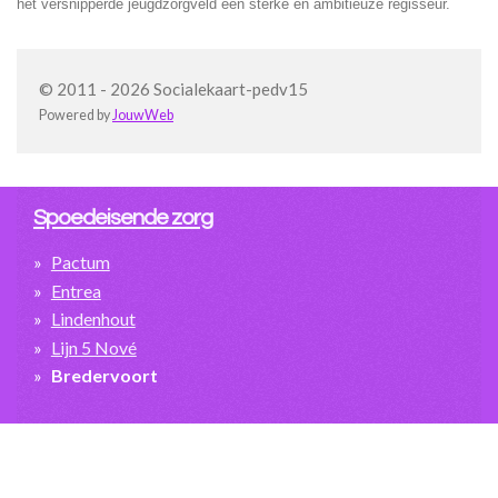
het versnipperde jeugdzorgveld een sterke en ambitieuze regisseur.
© 2011 - 2026 Socialekaart-pedv15
Powered by
JouwWeb
Spoedeisende zorg
Pactum
Entrea
Lindenhout
Lijn 5 Nové
Bredervoort