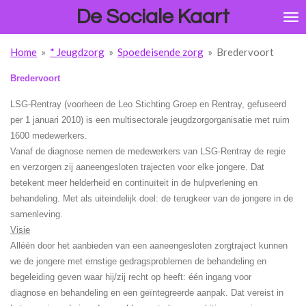
De Sociale Kaart
Ga
direct
naar
Home
»
* Jeugdzorg
»
Spoedeisende zorg
»
Bredervoort
de
hoofdinhoud
Bredervoort
LSG-Rentray (voorheen de Leo Stichting Groep en Rentray, gefuseerd
per 1 januari 2010) is een multisectorale jeugdzorgorganisatie met ruim
1600 medewerkers.
Vanaf de diagnose nemen de medewerkers van LSG-Rentray de regie
en verzorgen zij aaneengesloten trajecten voor elke jongere. Dat
betekent meer helderheid en continuïteit in de hulpverlening en
behandeling. Met als uiteindelijk doel: de terugkeer van de jongere in de
samenleving.
Visie
Alléén door het aanbieden van een aaneengesloten zorgtraject kunnen
we de jongere met ernstige gedragsproblemen de behandeling en
begeleiding geven waar hij/zij recht op heeft: één ingang voor
diagnose en behandeling en een geïntegreerde aanpak. Dat vereist in